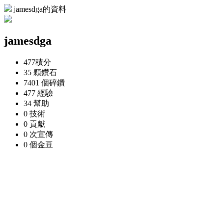
jamesdga的資料
jamesdga
477
積分
35 顆
鑽石
7401 個
碎鑽
477
經驗
34
幫助
0
技術
0
貢獻
0 次
宣傳
0 個
金豆