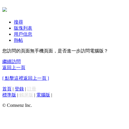
搜尋
版塊列表
用戶信息
熱帖
您訪問的頁面無手機頁面，是否進一步訪問電腦版？
繼續訪問
返回上一頁
[ 點擊這裡返回上一頁 ]
首頁
|
登錄
|
註冊
標準版
|
觸屏版
|
電腦版
|
© Comsenz Inc.