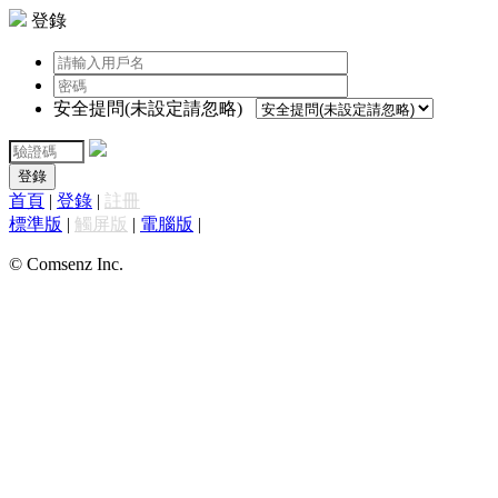
登錄
安全提問(未設定請忽略)
登錄
首頁
|
登錄
|
註冊
標準版
|
觸屏版
|
電腦版
|
© Comsenz Inc.