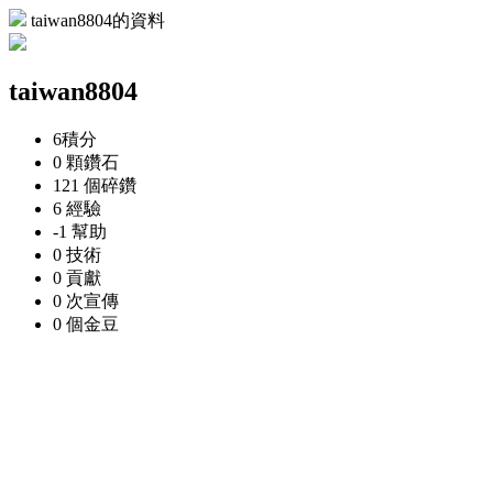
taiwan8804的資料
taiwan8804
6
積分
0 顆
鑽石
121 個
碎鑽
6
經驗
-1
幫助
0
技術
0
貢獻
0 次
宣傳
0 個
金豆