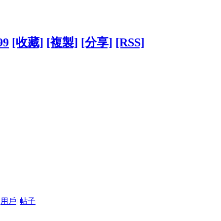
99
[收藏]
[複製]
[分享]
[RSS]
用戶
|
帖子