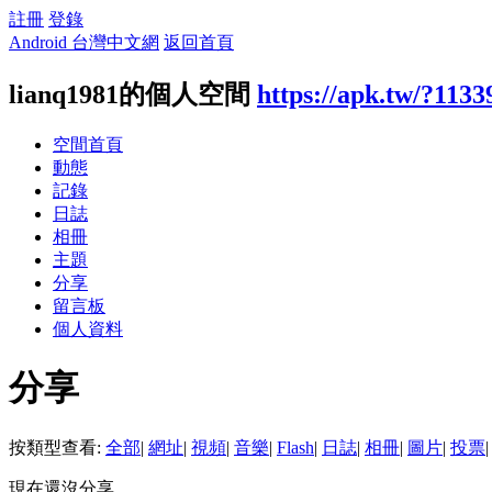
註冊
登錄
Android 台灣中文網
返回首頁
lianq1981的個人空間
https://apk.tw/?1133
空間首頁
動態
記錄
日誌
相冊
主題
分享
留言板
個人資料
分享
按類型查看:
全部
|
網址
|
視頻
|
音樂
|
Flash
|
日誌
|
相冊
|
圖片
|
投票
|
現在還沒分享