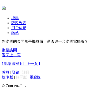
搜尋
版塊列表
用戶信息
熱帖
您訪問的頁面無手機頁面，是否進一步訪問電腦版？
繼續訪問
返回上一頁
[ 點擊這裡返回上一頁 ]
首頁
|
登錄
|
註冊
標準版
|
觸屏版
|
電腦版
|
© Comsenz Inc.