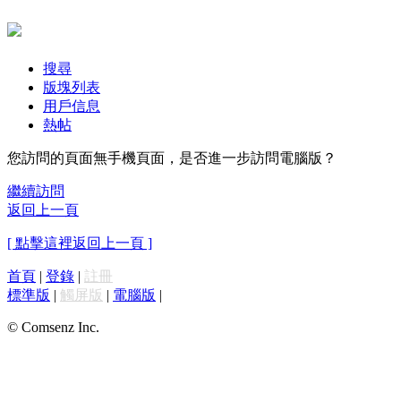
搜尋
版塊列表
用戶信息
熱帖
您訪問的頁面無手機頁面，是否進一步訪問電腦版？
繼續訪問
返回上一頁
[ 點擊這裡返回上一頁 ]
首頁
|
登錄
|
註冊
標準版
|
觸屏版
|
電腦版
|
© Comsenz Inc.