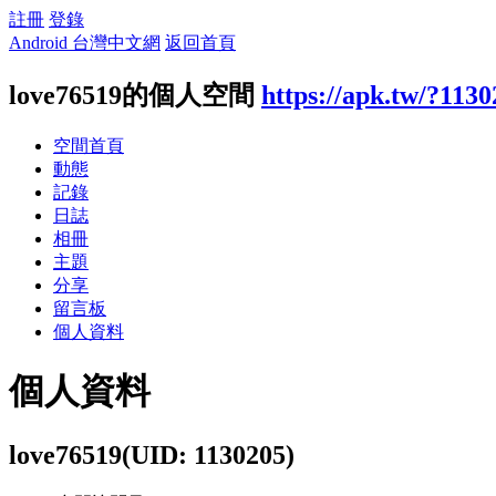
註冊
登錄
Android 台灣中文網
返回首頁
love76519的個人空間
https://apk.tw/?113
空間首頁
動態
記錄
日誌
相冊
主題
分享
留言板
個人資料
個人資料
love76519
(UID: 1130205)