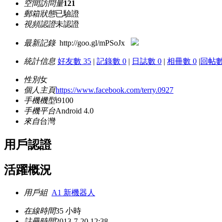
空間訪問量
121
郵箱狀態
已驗證
視頻認證
未認證
最新記錄
http://goo.gl/mPSoJx
統計信息
好友數 35
|
記錄數 0
|
日誌數 0
|
相冊數 0
|
回帖數
性別
女
個人主頁
https://www.facebook.com/terry.0927
手機機型
i9100
手機平台
Android 4.0
來自
台灣
用戶認證
活躍概況
用戶組
A1 新機器人
在線時間
35 小時
註冊時間
2013-7-20 12:38