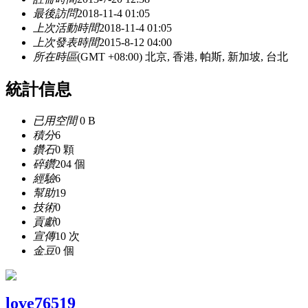
最後訪問
2018-11-4 01:05
上次活動時間
2018-11-4 01:05
上次發表時間
2015-8-12 04:00
所在時區
(GMT +08:00) 北京, 香港, 帕斯, 新加坡, 台北
統計信息
已用空間
0 B
積分
6
鑽石
0 顆
碎鑽
204 個
經驗
6
幫助
19
技術
0
貢獻
0
宣傳
10 次
金豆
0 個
love76519