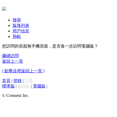
搜尋
版塊列表
用戶信息
熱帖
您訪問的頁面無手機頁面，是否進一步訪問電腦版？
繼續訪問
返回上一頁
[ 點擊這裡返回上一頁 ]
首頁
|
登錄
|
註冊
標準版
|
觸屏版
|
電腦版
|
© Comsenz Inc.