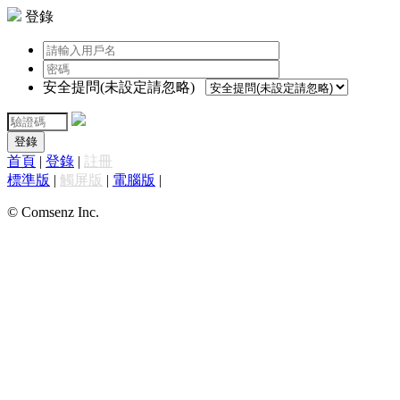
登錄
安全提問(未設定請忽略)
登錄
首頁
|
登錄
|
註冊
標準版
|
觸屏版
|
電腦版
|
© Comsenz Inc.