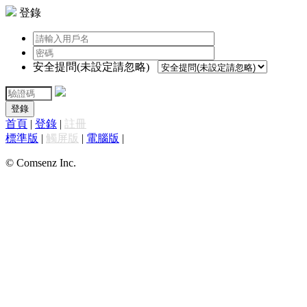
登錄
安全提問(未設定請忽略)
登錄
首頁
|
登錄
|
註冊
標準版
|
觸屏版
|
電腦版
|
© Comsenz Inc.