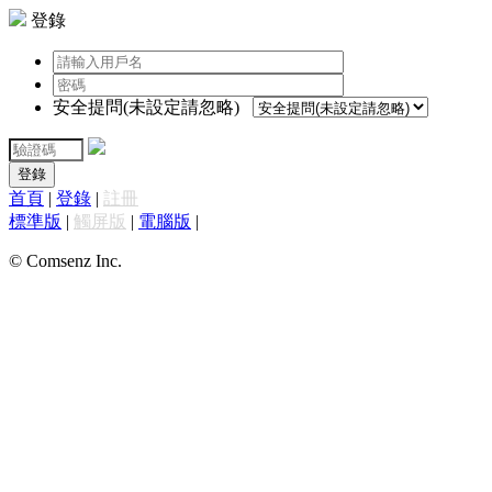
登錄
安全提問(未設定請忽略)
登錄
首頁
|
登錄
|
註冊
標準版
|
觸屏版
|
電腦版
|
© Comsenz Inc.