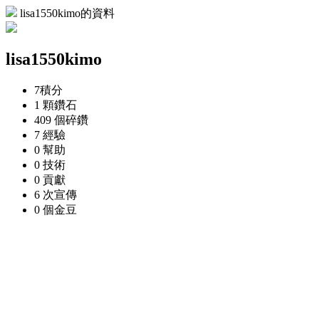
lisa1550kimo的資料
lisa1550kimo
7
積分
1 顆
鑽石
409 個
碎鑽
7
經驗
0
幫助
0
技術
0
貢獻
6 次
宣傳
0 個
金豆