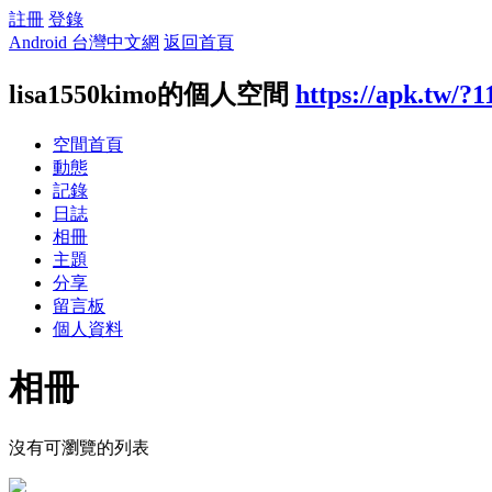
註冊
登錄
Android 台灣中文網
返回首頁
lisa1550kimo的個人空間
https://apk.tw/?
空間首頁
動態
記錄
日誌
相冊
主題
分享
留言板
個人資料
相冊
沒有可瀏覽的列表