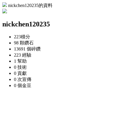
nickchen120235的資料
nickchen120235
223
積分
98 顆
鑽石
13691 個
碎鑽
223
經驗
1
幫助
0
技術
0
貢獻
0 次
宣傳
0 個
金豆