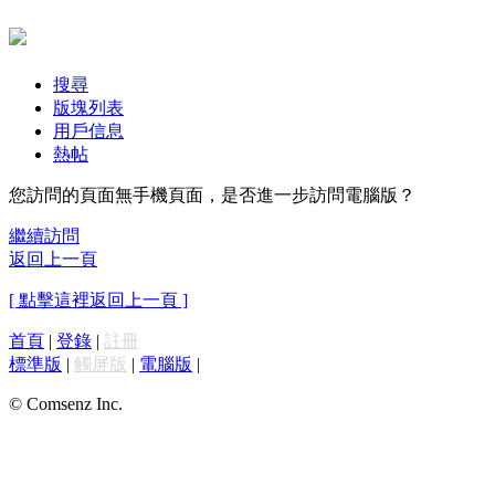
搜尋
版塊列表
用戶信息
熱帖
您訪問的頁面無手機頁面，是否進一步訪問電腦版？
繼續訪問
返回上一頁
[ 點擊這裡返回上一頁 ]
首頁
|
登錄
|
註冊
標準版
|
觸屏版
|
電腦版
|
© Comsenz Inc.