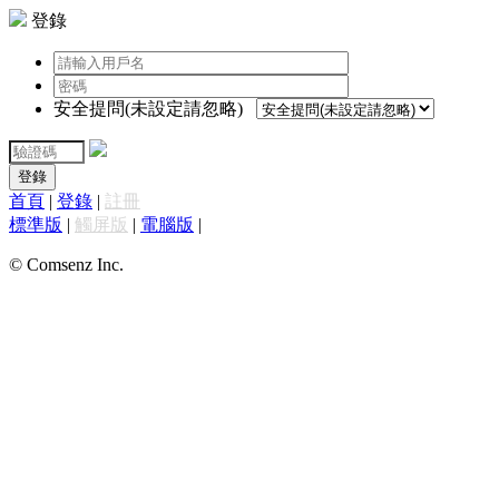
登錄
安全提問(未設定請忽略)
登錄
首頁
|
登錄
|
註冊
標準版
|
觸屏版
|
電腦版
|
© Comsenz Inc.