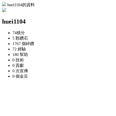
huei1104的資料
huei1104
74
積分
5 顆
鑽石
1767 個
碎鑽
72
經驗
180
幫助
0
技術
0
貢獻
0 次
宣傳
0 個
金豆