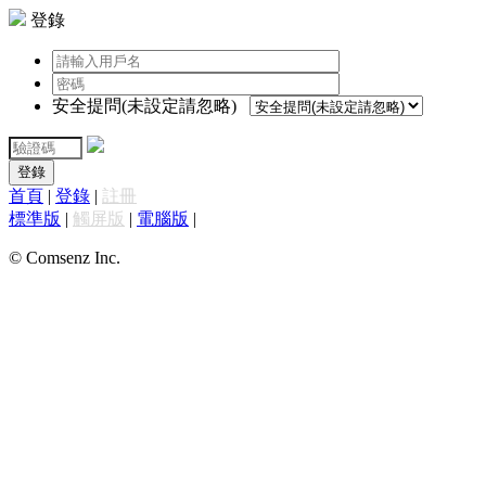
登錄
安全提問(未設定請忽略)
登錄
首頁
|
登錄
|
註冊
標準版
|
觸屏版
|
電腦版
|
© Comsenz Inc.