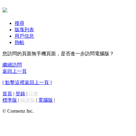
搜尋
版塊列表
用戶信息
熱帖
您訪問的頁面無手機頁面，是否進一步訪問電腦版？
繼續訪問
返回上一頁
[ 點擊這裡返回上一頁 ]
首頁
|
登錄
|
註冊
標準版
|
觸屏版
|
電腦版
|
© Comsenz Inc.