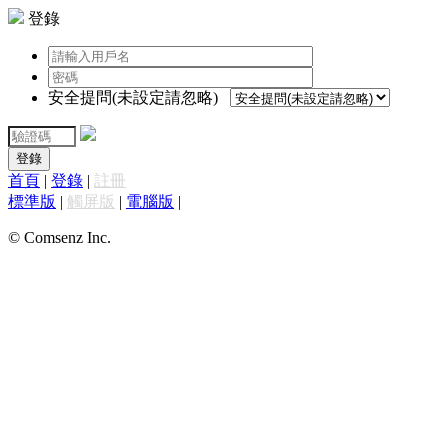
登錄
安全提問(未設定請忽略)
登錄
首頁
|
登錄
|
註冊
標準版
|
觸屏版
|
電腦版
|
© Comsenz Inc.