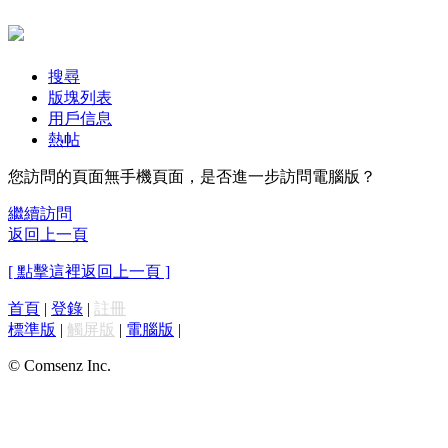
搜尋
版塊列表
用戶信息
熱帖
您訪問的頁面無手機頁面，是否進一步訪問電腦版？
繼續訪問
返回上一頁
[ 點擊這裡返回上一頁 ]
首頁
|
登錄
|
註冊
標準版
|
觸屏版
|
電腦版
|
© Comsenz Inc.