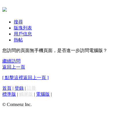
搜尋
版塊列表
用戶信息
熱帖
您訪問的頁面無手機頁面，是否進一步訪問電腦版？
繼續訪問
返回上一頁
[ 點擊這裡返回上一頁 ]
首頁
|
登錄
|
註冊
標準版
|
觸屏版
|
電腦版
|
© Comsenz Inc.