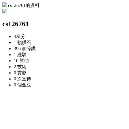
cs126761的資料
cs126761
3
積分
1 顆
鑽石
396 個
碎鑽
1
經驗
10
幫助
2
技術
0
貢獻
0 次
宣傳
0 個
金豆