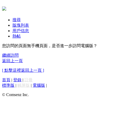
搜尋
版塊列表
用戶信息
熱帖
您訪問的頁面無手機頁面，是否進一步訪問電腦版？
繼續訪問
返回上一頁
[ 點擊這裡返回上一頁 ]
首頁
|
登錄
|
註冊
標準版
|
觸屏版
|
電腦版
|
© Comsenz Inc.