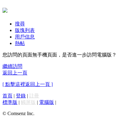
搜尋
版塊列表
用戶信息
熱帖
您訪問的頁面無手機頁面，是否進一步訪問電腦版？
繼續訪問
返回上一頁
[ 點擊這裡返回上一頁 ]
首頁
|
登錄
|
註冊
標準版
|
觸屏版
|
電腦版
|
© Comsenz Inc.