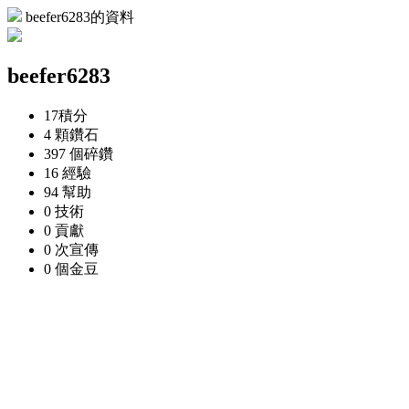
beefer6283的資料
beefer6283
17
積分
4 顆
鑽石
397 個
碎鑽
16
經驗
94
幫助
0
技術
0
貢獻
0 次
宣傳
0 個
金豆