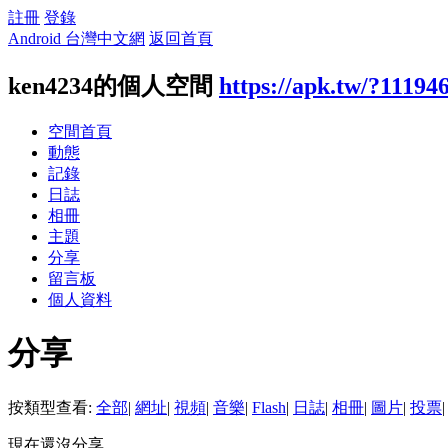
註冊
登錄
Android 台灣中文網
返回首頁
ken4234的個人空間
https://apk.tw/?11194
空間首頁
動態
記錄
日誌
相冊
主題
分享
留言板
個人資料
分享
按類型查看:
全部
|
網址
|
視頻
|
音樂
|
Flash
|
日誌
|
相冊
|
圖片
|
投票
|
現在還沒分享