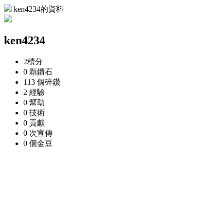
ken4234的資料
ken4234
2
積分
0 顆
鑽石
113 個
碎鑽
2
經驗
0
幫助
0
技術
0
貢獻
0 次
宣傳
0 個
金豆