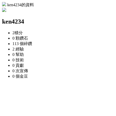
ken4234的資料
ken4234
2
積分
0 顆
鑽石
113 個
碎鑽
2
經驗
0
幫助
0
技術
0
貢獻
0 次
宣傳
0 個
金豆