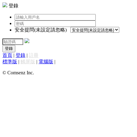
登錄
安全提問(未設定請忽略)
登錄
首頁
|
登錄
|
註冊
標準版
|
觸屏版
|
電腦版
|
© Comsenz Inc.