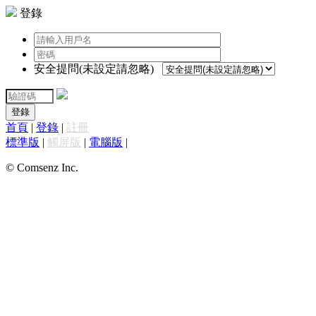
登錄
安全提問(未設定請忽略)
登錄
首頁
|
登錄
|
註冊
標準版
|
觸屏版
|
電腦版
|
© Comsenz Inc.