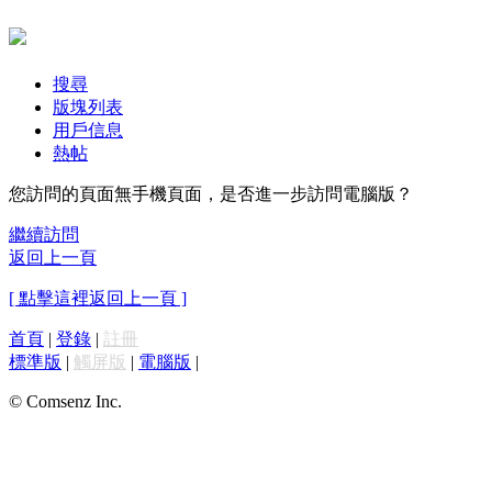
搜尋
版塊列表
用戶信息
熱帖
您訪問的頁面無手機頁面，是否進一步訪問電腦版？
繼續訪問
返回上一頁
[ 點擊這裡返回上一頁 ]
首頁
|
登錄
|
註冊
標準版
|
觸屏版
|
電腦版
|
© Comsenz Inc.