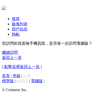
搜尋
版塊列表
用戶信息
熱帖
您訪問的頁面無手機頁面，是否進一步訪問電腦版？
繼續訪問
返回上一頁
[ 點擊這裡返回上一頁 ]
首頁
|
登錄
|
註冊
標準版
|
觸屏版
|
電腦版
|
© Comsenz Inc.