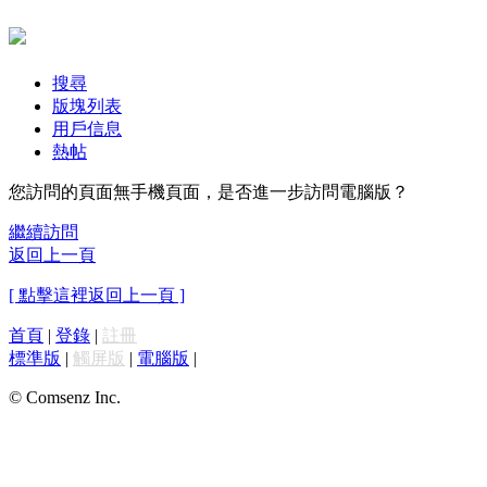
搜尋
版塊列表
用戶信息
熱帖
您訪問的頁面無手機頁面，是否進一步訪問電腦版？
繼續訪問
返回上一頁
[ 點擊這裡返回上一頁 ]
首頁
|
登錄
|
註冊
標準版
|
觸屏版
|
電腦版
|
© Comsenz Inc.