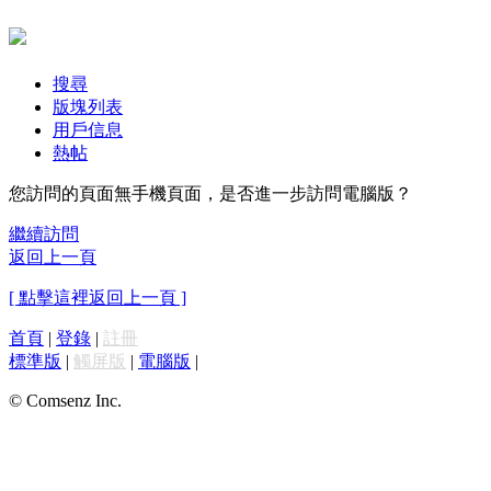
搜尋
版塊列表
用戶信息
熱帖
您訪問的頁面無手機頁面，是否進一步訪問電腦版？
繼續訪問
返回上一頁
[ 點擊這裡返回上一頁 ]
首頁
|
登錄
|
註冊
標準版
|
觸屏版
|
電腦版
|
© Comsenz Inc.