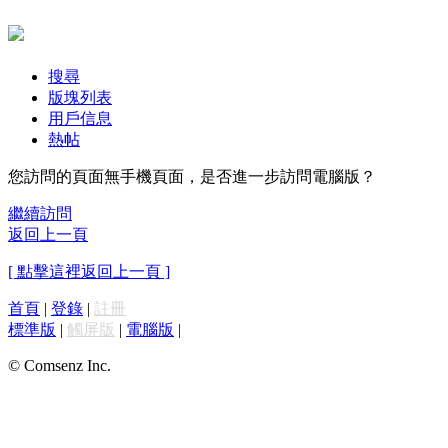
搜尋
版塊列表
用戶信息
熱帖
您訪問的頁面無手機頁面，是否進一步訪問電腦版？
繼續訪問
返回上一頁
[ 點擊這裡返回上一頁 ]
首頁
|
登錄
|
註冊
標準版
|
觸屏版
|
電腦版
|
© Comsenz Inc.