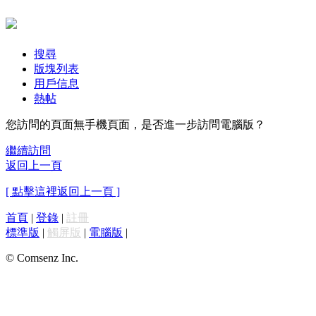
搜尋
版塊列表
用戶信息
熱帖
您訪問的頁面無手機頁面，是否進一步訪問電腦版？
繼續訪問
返回上一頁
[ 點擊這裡返回上一頁 ]
首頁
|
登錄
|
註冊
標準版
|
觸屏版
|
電腦版
|
© Comsenz Inc.