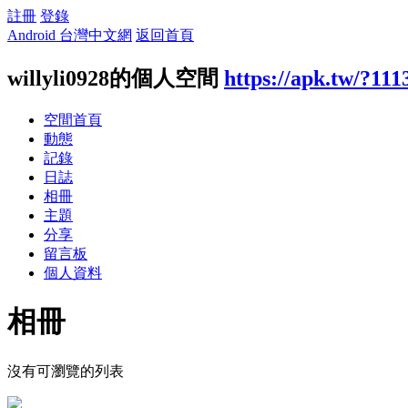
註冊
登錄
Android 台灣中文網
返回首頁
willyli0928的個人空間
https://apk.tw/?111
空間首頁
動態
記錄
日誌
相冊
主題
分享
留言板
個人資料
相冊
沒有可瀏覽的列表