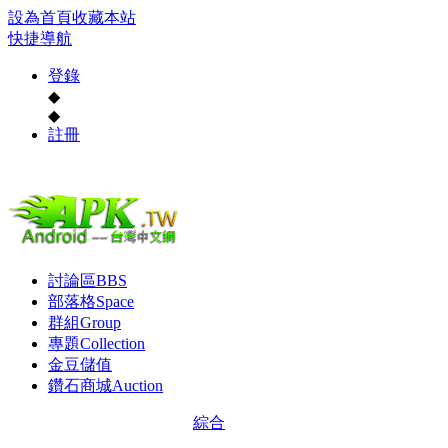
設為首頁
收藏本站
快捷導航
登錄
◆
◆
註冊
討論區
BBS
部落格
Space
群組
Group
專題
Collection
金豆儲值
鑽石商城
Auction
綜合