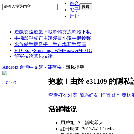
綜合
搜尋
帖子
用戶
遊戲交流
遊戲下載
軟體交流
軟體下載
手機影視
桌布主題
漫畫小說
手機鈴聲
水族館
手機音樂
二手市場
新手專區
HTC
Sony
Samsung
TWM
Huawei
MOTO
解密技術
繁化技術
Android 台灣中文網
›
部落格
›
隱私提醒
抱歉！由於 e31109 的
e31109
查看好友列表
|
加為好友
|
打個招呼
|
發送
活躍概況
用戶組:
A1 新機器人
註冊時間: 2013-7-11 10:48