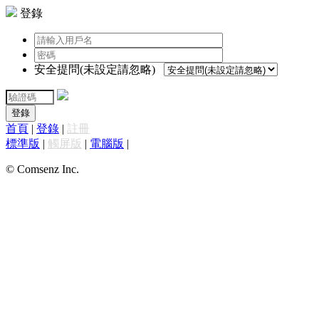
登錄
安全提問(未設定請忽略)
登錄
首頁
|
登錄
|
註冊
標準版
|
觸屏版
|
電腦版
|
© Comsenz Inc.