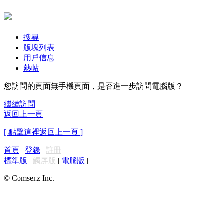
搜尋
版塊列表
用戶信息
熱帖
您訪問的頁面無手機頁面，是否進一步訪問電腦版？
繼續訪問
返回上一頁
[ 點擊這裡返回上一頁 ]
首頁
|
登錄
|
註冊
標準版
|
觸屏版
|
電腦版
|
© Comsenz Inc.