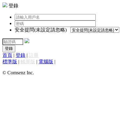
登錄
安全提問(未設定請忽略)
登錄
首頁
|
登錄
|
註冊
標準版
|
觸屏版
|
電腦版
|
© Comsenz Inc.