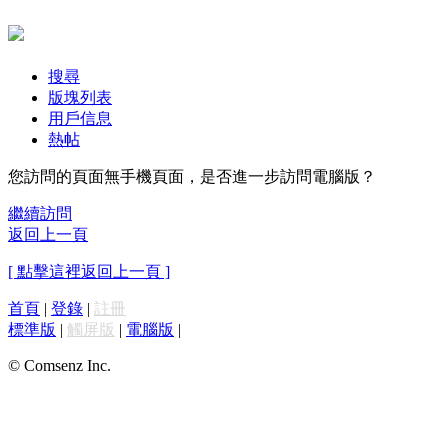
搜尋
版塊列表
用戶信息
熱帖
您訪問的頁面無手機頁面，是否進一步訪問電腦版？
繼續訪問
返回上一頁
[ 點擊這裡返回上一頁 ]
首頁
|
登錄
|
註冊
標準版
|
觸屏版
|
電腦版
|
© Comsenz Inc.