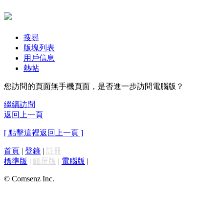
搜尋
版塊列表
用戶信息
熱帖
您訪問的頁面無手機頁面，是否進一步訪問電腦版？
繼續訪問
返回上一頁
[ 點擊這裡返回上一頁 ]
首頁
|
登錄
|
註冊
標準版
|
觸屏版
|
電腦版
|
© Comsenz Inc.