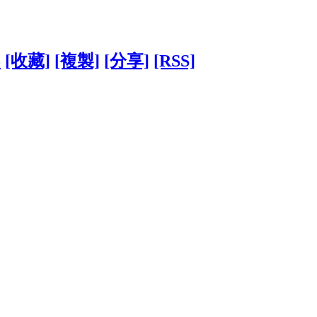
5
[收藏]
[複製]
[分享]
[RSS]