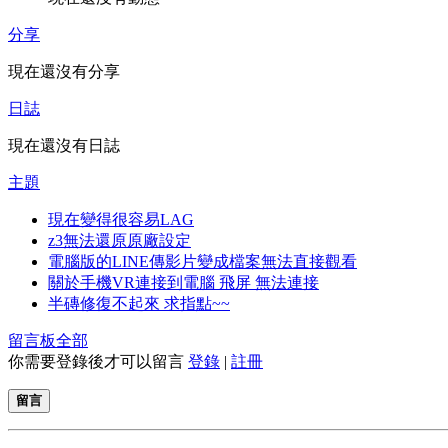
分享
現在還沒有分享
日誌
現在還沒有日誌
主題
現在變得很容易LAG
z3無法還原原廠設定
電腦版的LINE傳影片變成檔案無法直接觀看
關於手機VR連接到電腦 飛屏 無法連接
半磚修復不起來 求指點~~
留言板
全部
你需要登錄後才可以留言
登錄
|
註冊
留言