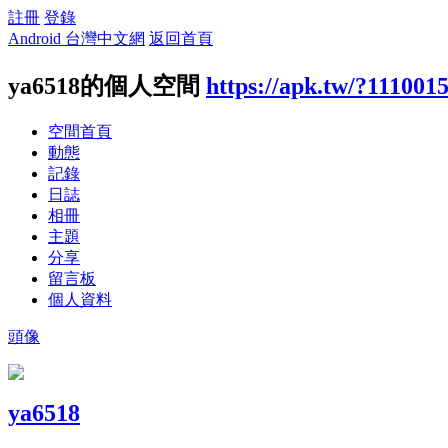
註冊
登錄
Android 台灣中文網
返回首頁
ya6518的個人空間
https://apk.tw/?111001
空間首頁
動態
記錄
日誌
相冊
主題
分享
留言板
個人資料
頭像
ya6518