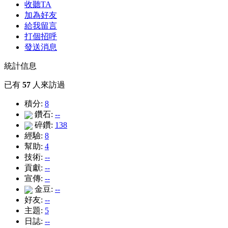
收聽TA
加為好友
給我留言
打個招呼
發送消息
統計信息
已有
57
人來訪過
積分:
8
鑽石:
--
碎鑽:
138
經驗:
8
幫助:
4
技術:
--
貢獻:
--
宣傳:
--
金豆:
--
好友:
--
主題:
5
日誌:
--