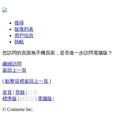
搜尋
版塊列表
用戶信息
熱帖
您訪問的頁面無手機頁面，是否進一步訪問電腦版？
繼續訪問
返回上一頁
[ 點擊這裡返回上一頁 ]
首頁
|
登錄
|
註冊
標準版
|
觸屏版
|
電腦版
|
© Comsenz Inc.