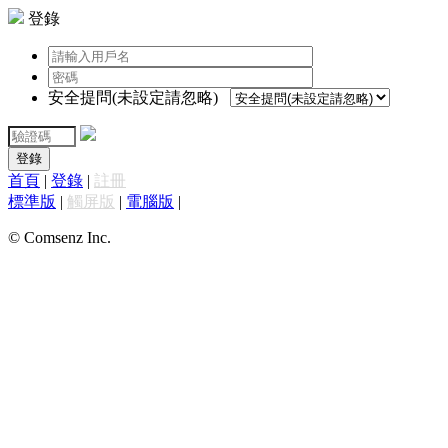
登錄
安全提問(未設定請忽略)
登錄
首頁
|
登錄
|
註冊
標準版
|
觸屏版
|
電腦版
|
© Comsenz Inc.