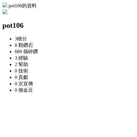
pot106的資料
pot106
3
積分
8 顆
鑽石
689 個
碎鑽
3
經驗
2
幫助
0
技術
0
貢獻
0 次
宣傳
0 個
金豆