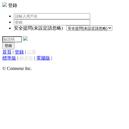
登錄
安全提問(未設定請忽略)
登錄
首頁
|
登錄
|
註冊
標準版
|
觸屏版
|
電腦版
|
© Comsenz Inc.